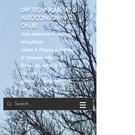
DBP TECHNIQUE SRL &
AUTOCONSOMMATI
ON.BE
Votre partenaire en stockage
énergétique
solaire & Pompes a chaleurs
& Panneaux solaires &
Bornes de recharge &
Electricté
général & Ventilation HVAC
TEL +32 (0)64 86 61 43