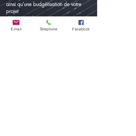
ainsi qu'une budgétisation de votre
projet
- Une prise de contact sur site ou en
vidéoconférence
afin de connaître votre
E-mail
Téléphone
Facebook
projet
- Une installation sur site effectuée par
notre propre personnel bien de chez
nous
- Un service après-vente disponible et
compétent
- Notre plus grande satisfaction ? La
Vôtre !
Nos coordonnées de contact
AUTOCONSOMMATION.BE
- DBP
TECHNIQUE SRL
Rue Taille Miot, 2
7134 EPINOIS