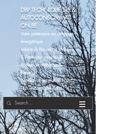
DBP TECHNIQUE SRL &
AUTOCONSOMMATI
ON.BE
Votre partenaire en stockage
énergétique
solaire & Pompes a chaleurs
& Panneaux solaires &
Bornes de recharge &
Electricté
général & Ventilation HVAC
TEL +32 (0)64 86 61 43